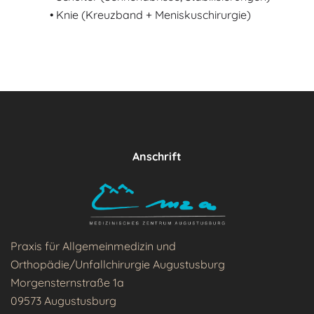
• Knie (Kreuzband + Meniskuschirurgie)
Anschrift
Praxis für Allgemeinmedizin und
Orthopädie/Unfallchirurgie Augustusburg
Morgensternstraße 1a
09573 Augustusburg